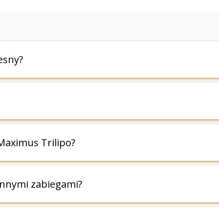
esny?
ieczulenia. Pacjenci odczuwają jedynie przyjemne ci
dczenie, a jednocześnie efektywna metoda modelowan
 skóry i zmniejszenie obrzęków, mogą być widoczne j
Maximus Trilipo?
na jest seria zabiegów wykonywanych regularnie.
ących się z cellulitem, utratą jędrności skóry oraz
innymi zabiegami?
et, jak i mężczyzn, którzy chcą poprawić sylwetkę 