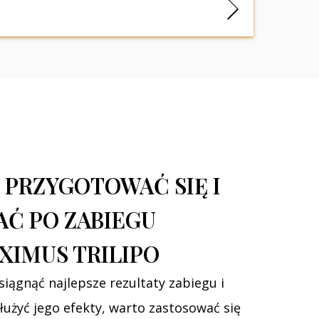
k Icoone Laser Med 2 czy Endermologia
tryb życia, stosuje zbilansowaną dietę
ty.
K PRZYGOTOWAĆ SIĘ I
AĆ PO ZABIEGU
XIMUS TRILIPO
siągnąć najlepsze rezultaty zabiegu i
łużyć jego efekty, warto zastosować się