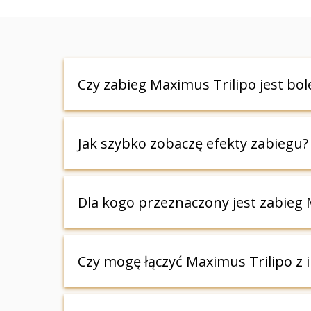
Czy zabieg Maximus Trilipo jest bol
Zabieg jest komfortowy i nie wymaga zn
Jak szybko zobaczę efekty zabiegu?
wielu osób jest to relaksujące doświa
Pierwsze efekty, takie jak wygładzenie
Dla kogo przeznaczony jest zabieg 
pełne i trwałe rezultaty, rekomendowa
Zabieg jest odpowiedni dla osób zmagaj
Czy mogę łączyć Maximus Trilipo z 
Doskonale sprawdza się zarówno u kobi