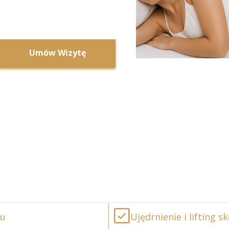
Umów Wizytę
tu
Ujędrnienie i lifting s