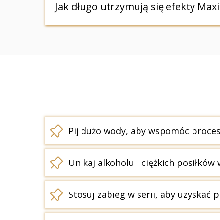
Tak, zabieg doskonale komponuje się 
Jak długo utrzymują się efekty Maxi
LPG. Łączenie procedur pozwala na szyb
Efekty mogą utrzymywać się przez wiele
i pozostaje aktywny fizycznie. Regular
Pij dużo wody, aby wspomóc proces 
Unikaj alkoholu i ciężkich posiłków 
Stosuj zabieg w serii, aby uzyskać p