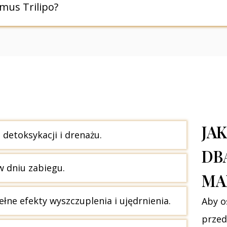
z innymi metodami modelowania sylwetki, takimi ja
mus Trilipo?
sze i bardziej spektakularne efekty.
 miesięcy, zwłaszcza jeśli pacjent prowadzi zdrowy 
ne zabiegi przypominające pomagają utrwalić rezulta
JA
detoksykacji i drenażu.
DB
w dniu zabiegu.
MA
ełne efekty wyszczuplenia i ujędrnienia.
Aby o
przed