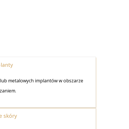
planty
a lub metalowych implantów w obszarze
zaniem.
je skóry