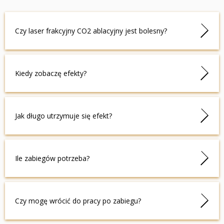
Czy laser frakcyjny CO2 ablacyjny jest bolesny?
Dzięki znieczuleniu miejscowemu zabieg jest dobrze
Kiedy zobaczę efekty?
tolerowany. Można odczuwać lekkie pieczenie lub ciepło.
Pierwsze efekty widoczne są po kilku dniach, a pełne
Jak długo utrzymuje się efekt?
rezultaty pojawiają się w ciągu kilku tygodni po regeneracji
skóry.
Efekty lasera frakcyjnego CO2 mogą utrzymywać się nawet
Ile zabiegów potrzeba?
kilka lat, zależnie od pielęgnacji skóry i stylu życia.
Dla najlepszych rezultatów zwykle zaleca się serię 2 - 3
Czy mogę wrócić do pracy po zabiegu?
zabiegów w odstępach kilku miesięcy.