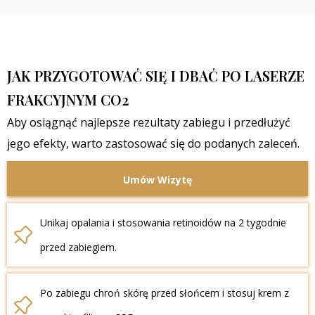
Zazwyczaj po kilku dniach można wrócić do pracy, choć
przez 3 - 5 dni skóra może być lekko zaczerwieniona lub
łuszcząca się.
JAK PRZYGOTOWAĆ SIĘ I DBAĆ PO LASERZE
FRAKCYJNYM CO2
Aby osiągnąć najlepsze rezultaty zabiegu i przedłużyć
jego efekty, warto zastosować się do podanych zaleceń.
Umów Wizytę
Unikaj opalania i stosowania retinoidów na 2 tygodnie
przed zabiegiem.
Po zabiegu chroń skórę przed słońcem i stosuj krem z